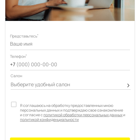
Подключение техники
Портфолио проектов
Способы оплаты
Индивидуальный
технический проект
Корпоративным клиентам
*
Представьтесь
Салоны продаж
Рассрочка онлайн
О компании
*
Телефон
+7
(000) 000-00-00
Отзывы
Cалон
Выберите удобный салон
Москва и МО
Казань
Я соглашаюсь на обработку предоставленных мною
Санкт-Петербург
Нижний Новгород
персональных данных и подтверждаю свое ознакомление
и согласие с
политикой обработки персональных данных
и
политикой конфиденциальности
© 1996-2026 Фабрика мебели «Стильные Кухни»