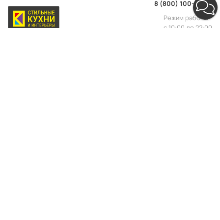
8 (800) 100-44-22
Режим работы
с 10:00 до 22:00
Мебель на заказ — это дорого?
Рассказываем, как купить выгоднее: каждую
неделю присылаем акционные предложения,
скидки и советы профессионалов. Выбрать
мебель мечты, которая прослужит долго и не
ударит по карману — реально.
Почта