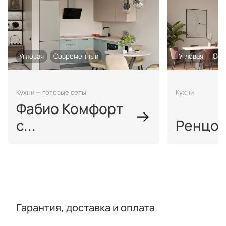
Угловая
Современный
Угловая
Сов
Кухни — готовые сеты
Кухни
Фабио Комфорт
с...
Ренцо 
Гарантия, доставка и оплата