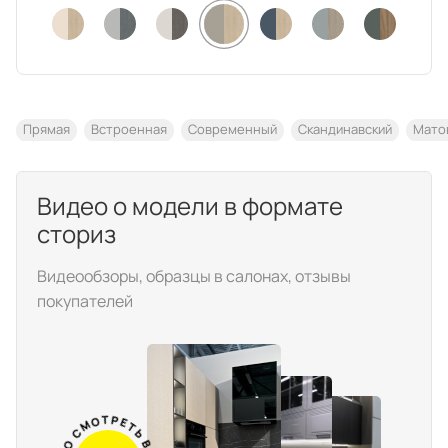
техника
и скидки
Специальные
предложения
Салоны продаж
Десятки образцов в каждом салоне
Прямая
Встроенная
Современный
Скандинавский
Мато
Видео о модели в формате
сториз
Видеообзоры, образцы в салонах, отзывы
О компании
Корпоративным
Дизайнерам
клиентам
интерьеров
покупателей
М
С
О
О
Т
Е
Р
Д
Е
Т