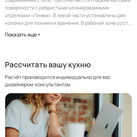
современный стиль, где сочетаются гладкие матовые
спроектировать мебель в
стекла для гардеробн
поверхности с ребристыми шпонированными
ванной, чтобы не открывать
которые покажут всё в
отделками «Линеа». В левой части установлены две
ящики сто раз
лучшем виде
колонки для техники и хранения. В рабочей зоне со ст...
5
4314
5
2995
Показать еще +
Услуги
Покупателям
Рассчитать вашу кухню
Дизайн-проект
Акции
Расчёт производится индивидуально для вас
Замер помещения
Вопросы и ответы
дизайнером-консультантом
Кредит и рассрочка
Документация
Сборка и установка
Кухни на заказ
Гарантии
Цены
Доставка
Блог