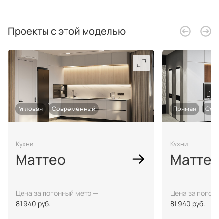
Проекты с этой моделью
Угловая
Современный
Прямая
Сов
Кухни
Кухни
Маттео
Маттео
Цена за погонный метр —
Цена за погон
81 940 руб.
81 940 руб.