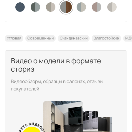
техника
и скидки
Специальные
предложения
Салоны продаж
Десятки образцов в каждом салоне
Угловая
Современный
Скандинавский
Влагостойкие
МД
Видео о модели в формате
сториз
Видеообзоры, образцы в салонах, отзывы
О компании
Корпоративным
Дизайнерам
клиентам
интерьеров
покупателей
Е
Т
Р
Ь
Т
О
В
М
И
С