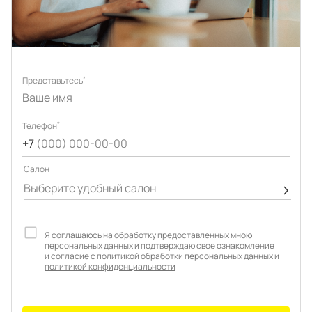
Подключение техники
Портфолио проектов
Способы оплаты
Индивидуальный
технический проект
Корпоративным клиентам
*
Представьтесь
Салоны продаж
Рассрочка онлайн
О компании
*
Телефон
+7
(000) 000-00-00
Отзывы
Cалон
Выберите удобный салон
Москва и МО
Казань
Я соглашаюсь на обработку предоставленных мною
Санкт-Петербург
Нижний Новгород
персональных данных и подтверждаю свое ознакомление
и согласие с
политикой обработки персональных данных
и
политикой конфиденциальности
© 1996-2026 Фабрика мебели «Стильные Кухни»