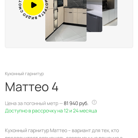
Д
Е
О
О
Е
С
Д
М
И
О
В
Т
Ь
Р
Т
Е
Портфолио проектов
Галерея
интерьеров
Найдите своё
вдохновение
Кухонный гарнитур
Маттео 4
Блог
Цена за погонный метр —
81 940 руб.
Доступно в рассрочку на 12 и 24 месяца
Кухонный гарнитур Маттео – вариант для тех, кто
Правило мокрых рук: как
Витрина как в бутике: 