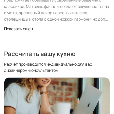
предпочитает совмещать современные решения с
спроектировать мебель в
стекла для гардеробн
классикой. Матовые фасады создают ощущение тепла
ванной, чтобы не открывать
которые покажут всё в
и уюта, древесный декор навесных шкафов,
ящики сто раз
лучшем виде
столешницы и стола с одной ножкой гармонично доп...
5
4314
5
2995
Показать еще +
Услуги
Покупателям
Рассчитать вашу кухню
Дизайн-проект
Акции
Расчёт производится индивидуально для вас
Замер помещения
Вопросы и ответы
дизайнером-консультантом
Кредит и рассрочка
Документация
Сборка и установка
Кухни на заказ
Гарантии
Цены
Доставка
Блог