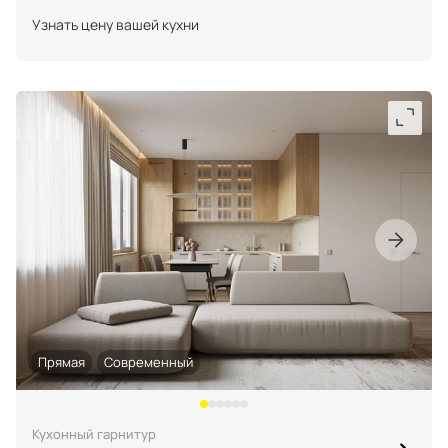
Узнать цену вашей кухни
Портфолио проектов
Галерея
интерьеров
Найдите своё
вдохновение
Блог
Прямая
Современный
Кухонный гарнитур
Правило мокрых рук: как
Витрина как в бутике: 