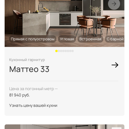
Прямая с полуостровом
Угловая
Встроенная
С барной ст
Кухонный гарнитур
Маттео 33
Цена за погонный метр —
81 940 руб.
Узнать цену вашей кухни