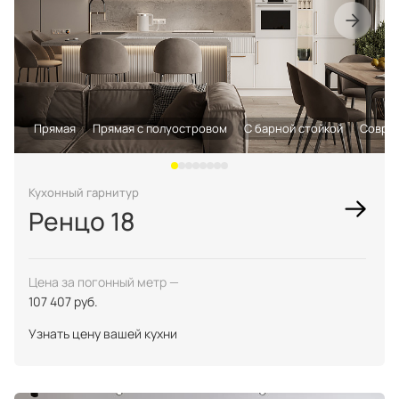
Прямая
Прямая с полуостровом
С барной стойкой
Совре
Кухонный гарнитур
Ренцо 18
Цена за погонный метр —
107 407 руб.
Узнать цену вашей кухни