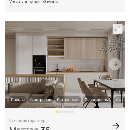
Узнать цену вашей кухни
Прямая
С островом
Встроенная
Современный
Сканди
Кухонный гарнитур
Маттео 36