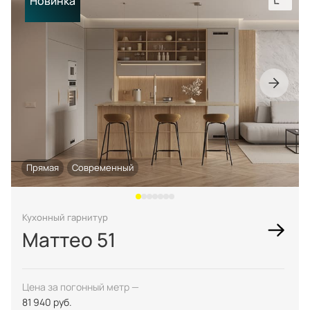
Новинка
техника
и скидки
Специальные
предложения
Салоны продаж
Десятки образцов в каждом салоне
Прямая
Современный
О компании
Корпоративным
Дизайнерам
клиентам
интерьеров
Кухонный гарнитур
Маттео 51
Цена за погонный метр —
81 940 руб.