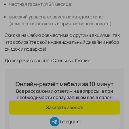
честная гарантия 24 месяца;
высокий уровень сервиса на каждом этапе
Портфолио проектов
(комфортно покупать и приятно использовать).
Скидка на Фабио совместима с другими акциями, так
Галерея
что собирайте свой индивидуальный дизайн и набор
интерьеров
скидок и подарков!
Найдите своё
вдохновение
До встречи в салоне «Стильные Кухни»!
Блог
Онлайн-расчёт мебели за 10 минут
Все расскажем и ответим на вопросы, а при
необходимости сразу запишем вас в салон
Заказать звонок
Telegram
Правило мокрых рук: как
Витрина как в бутике: 