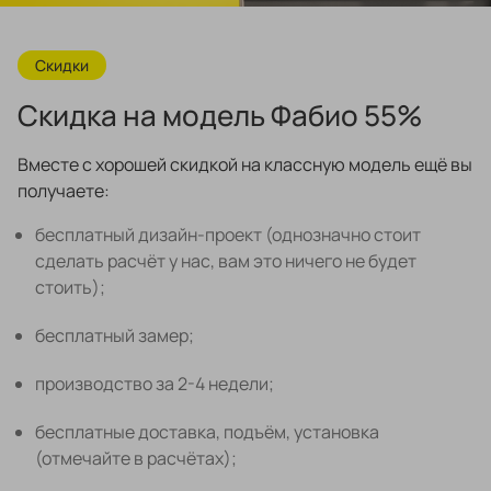
техника
и скидки
Специальные
предложения
Скидки
Салоны продаж
Скидка на модель Фабио 55%
Десятки образцов в каждом салоне
Вместе с хорошей скидкой на классную модель ещё вы
получаете:
бесплатный дизайн-проект (однозначно стоит
сделать расчёт у нас, вам это ничего не будет
стоить);
О компании
Корпоративным
Дизайнерам
клиентам
интерьеров
бесплатный замер;
производство за 2-4 недели;
бесплатные доставка, подъём, установка
(отмечайте в расчётах);