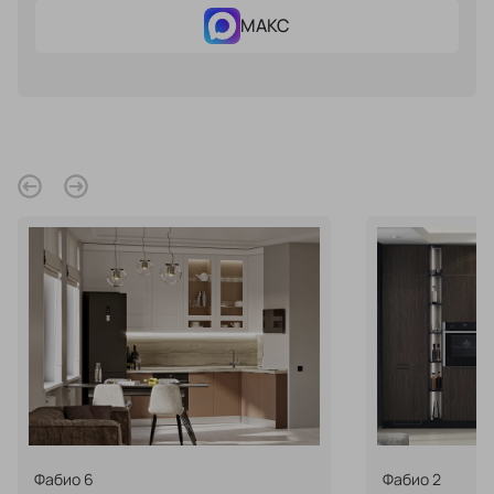
спроектировать мебель в
стекла для гардеробн
МАКС
ванной, чтобы не открывать
которые покажут всё в
ящики сто раз
лучшем виде
5
3614
5
2538
Услуги
Покупателям
Дизайн-проект
Акции
Замер помещения
Вопросы и ответы
Кредит и рассрочка
Документация
Сборка и установка
Кухни на заказ
Гарантии
Цены
Доставка
Блог
Фабио 6
Фабио 2