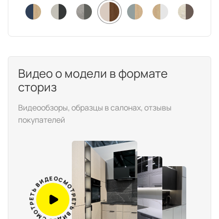
техника
и скидки
Специальные
предложения
Салоны продаж
Десятки образцов в каждом салоне
Видео о модели в формате
сториз
Видеообзоры, образцы в салонах, отзывы
покупателей
О компании
Корпоративным
Дизайнерам
клиентам
интерьеров
В
И
Ь
Д
Т
Е
Е
О
Р
С
Т
М
О
О
М
Т
С
Р
О
Е
Т
Е