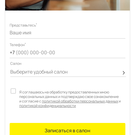
Подключение техники
Портфолио проектов
Способы оплаты
Индивидуальный
технический проект
*
Представьтесь
Корпоративным клиентам
Салоны продаж
Рассрочка онлайн
*
Телефон
О компании
+7
(000) 000-00-00
Отзывы
Cалон
Выберите удобный салон
Москва и МО
Казань
Я соглашаюсь на обработку предоставленных мною
персональных данных и подтверждаю свое ознакомление
и согласие с
политикой обработки персональных данных
и
Санкт-Петербург
Нижний Новгород
политикой конфиденциальности
© 1996-2026 Фабрика мебели «Стильные Кухни»
Записаться в салон