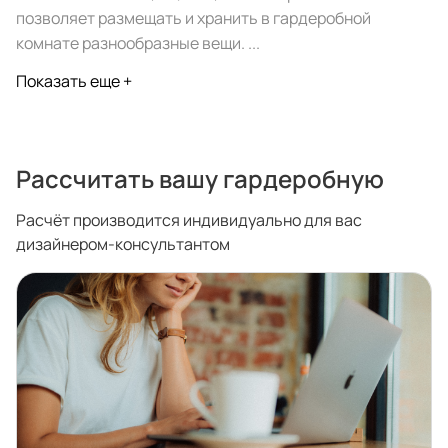
спроектировать мебель в
стекла для гардеробн
позволяет размещать и хранить в гардеробной
ванной, чтобы не открывать
которые покажут всё в
комнате разнообразные вещи. ...
ящики сто раз
лучшем виде
Показать еще +
5
4314
5
2995
Услуги
Покупателям
Рассчитать вашу гардеробную
Расчёт производится индивидуально для вас
Дизайн-проект
Акции
дизайнером-консультантом
Замер помещения
Вопросы и ответы
Кредит и рассрочка
Документация
Сборка и установка
Кухни на заказ
Гарантии
Цены
Доставка
Блог