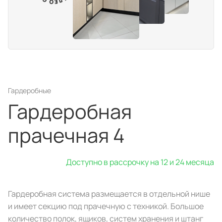
Ь
Д
И
В
Портфолио проектов
Галерея
интерьеров
Гардеробные
Найдите своё
вдохновение
Гардеробная
прачечная 4
Блог
Доступно в рассрочку на 12 и 24 месяца
Гардеробная система размещается в отдельной нише
и имеет секцию под прачечную с техникой. Большое
количество полок, ящиков, систем хранения и штанг
Правило мокрых рук: как
Витрина как в бутике: 