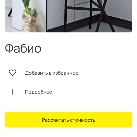
техника
и скидки
Специальные
предложения
Салоны продаж
Десятки образцов в каждом салоне
Фабио
Добавить в избранное
О компании
Корпоративным
Дизайнерам
клиентам
интерьеров
Подробнее
Рассчитать стоимость