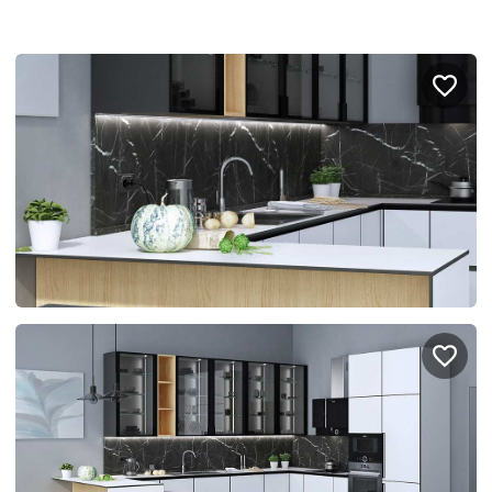
Портфолио проектов
Галерея
интерьеров
Найдите своё
вдохновение
Блог
Правило мокрых рук: как
Витрина как в бутике: 