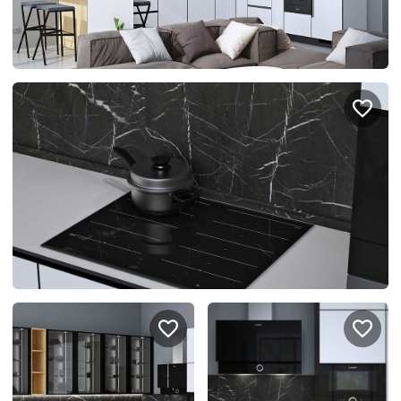
спроектировать мебель в
стекла для гардеробн
ванной, чтобы не открывать
которые покажут всё в
ящики сто раз
лучшем виде
5
4314
5
2995
Услуги
Покупателям
Дизайн-проект
Акции
Замер помещения
Вопросы и ответы
Кредит и рассрочка
Документация
Сборка и установка
Кухни на заказ
Гарантии
Цены
Доставка
Блог