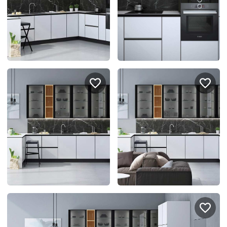
Подключение техники
Портфолио проектов
Способы оплаты
Индивидуальный
технический проект
Корпоративным клиентам
Салоны продаж
Рассрочка онлайн
О компании
Отзывы
Москва и МО
Казань
Санкт-Петербург
Нижний Новгород
© 1996-2026 Фабрика мебели «Стильные Кухни»