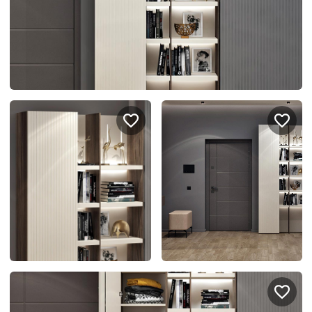
спроектировать мебель в
стекла для гардеробн
ванной, чтобы не открывать
которые покажут всё в
ящики сто раз
лучшем виде
5
4314
5
2995
Услуги
Покупателям
Дизайн-проект
Акции
Замер помещения
Вопросы и ответы
Кредит и рассрочка
Документация
Сборка и установка
Кухни на заказ
Гарантии
Цены
Доставка
Блог