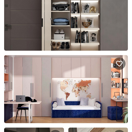
Подключение техники
Портфолио проектов
Способы оплаты
Индивидуальный
технический проект
Корпоративным клиентам
Салоны продаж
Рассрочка онлайн
О компании
Отзывы
Москва и МО
Казань
Санкт-Петербург
Нижний Новгород
© 1996-2026 Фабрика мебели «Стильные Кухни»