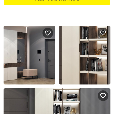
Портфолио проектов
Галерея
интерьеров
Найдите своё
вдохновение
Блог
Правило мокрых рук: как
Витрина как в бутике: 