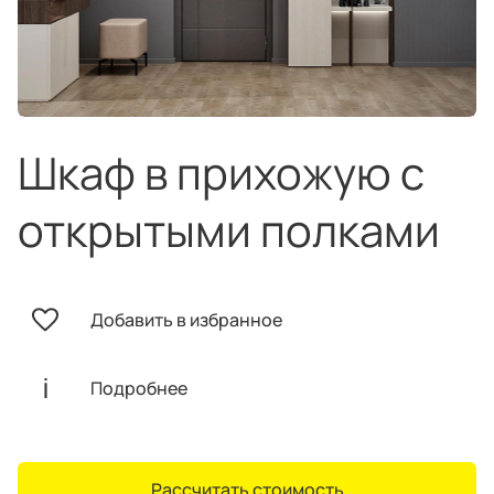
техника
и скидки
Специальные
предложения
Салоны продаж
Десятки образцов в каждом салоне
Шкаф в прихожую с
открытыми полками
О компании
Корпоративным
Дизайнерам
Добавить в избранное
клиентам
интерьеров
Подробнее
Рассчитать стоимость