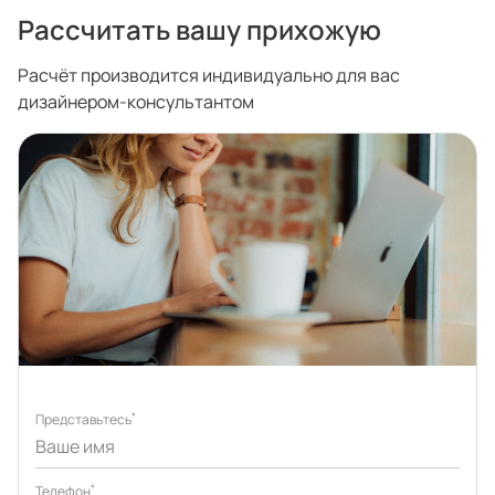
Рассчитать вашу прихожую
Расчёт производится индивидуально для вас
Портфолио проектов
дизайнером-консультантом
Галерея
интерьеров
Найдите своё
вдохновение
Блог
*
Представьтесь
*
Правило мокрых рук: как
Витрина как в бутике: 
Телефон