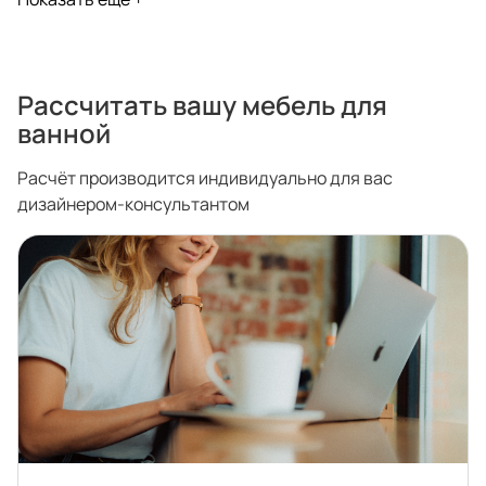
Портфолио проектов
Рассчитать вашу мебель для
ванной
Галерея
интерьеров
Расчёт производится индивидуально для вас
Найдите своё
дизайнером-консультантом
вдохновение
Блог
Правило мокрых рук: как
Витрина как в бутике: 