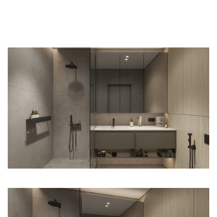
Подключение техники
Портфолио проектов
Способы оплаты
Индивидуальный
технический проект
Корпоративным клиентам
Салоны продаж
Рассрочка онлайн
О компании
Отзывы
Москва и МО
Казань
Санкт-Петербург
Нижний Новгород
© 1996-2026 Фабрика мебели «Стильные Кухни»