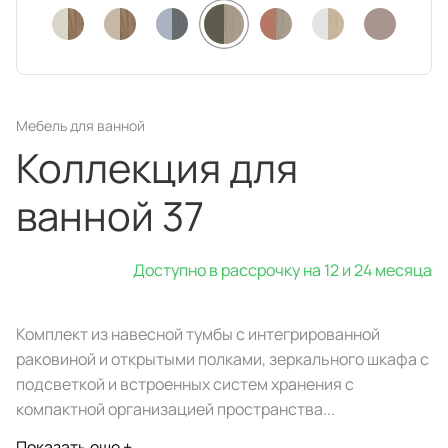
техника
и скидки
Специальные
предложения
Салоны продаж
Десятки образцов в каждом салоне
Мебель для ванной
Коллекция для
ванной 37
Доступно в рассрочку на 12 и 24 месяца
О компании
Корпоративным
Дизайнерам
клиентам
интерьеров
Комплект из навесной тумбы с интегрированной
раковиной и открытыми полками, зеркального шкафа с
подсветкой и встроенных систем хранения с
компактной организацией пространства...
Показать еще +