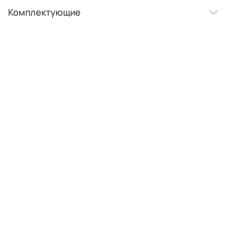
Комплектующие
Тренды
Услуги
Покупателям
Корпоративным клиентам
Застройщикам
Дизайнерам интерьеров